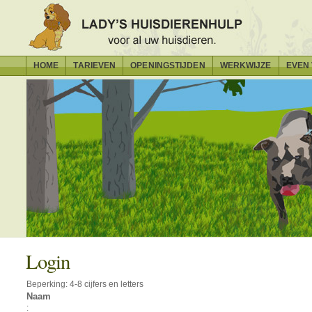
HOME
TARIEVEN
OPENINGSTIJDEN
WERKWIJZE
EVEN
Login
Beperking: 4-8 cijfers en letters
Naam
: