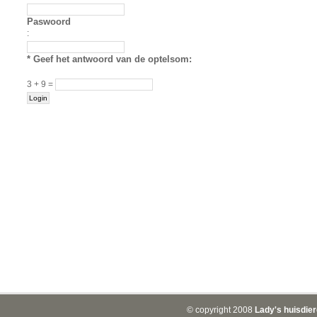
Paswoord
:
* Geef het antwoord van de optelsom:
3 + 9 =
© copyright 2008
Lady's huisdie